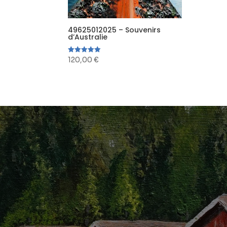
49625012025 – Souvenirs
d’Australie
120,00
€
Note
5.00
sur 5