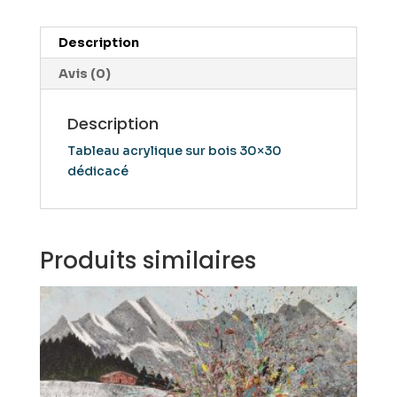
contrebasse
Description
Avis (0)
Description
Tableau acrylique sur bois 30×30
dédicacé
Produits similaires