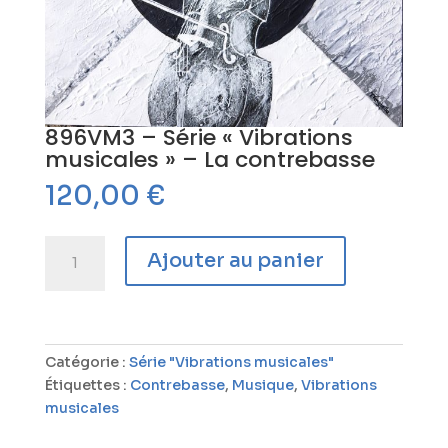
896VM3 – Série « Vibrations
musicales » – La contrebasse
120,00
€
quantité
Ajouter au panier
de
896VM3
-
Série
"Vibrations
Catégorie :
Série "Vibrations musicales"
musicales"
Étiquettes :
Contrebasse
,
Musique
,
Vibrations
-
musicales
La