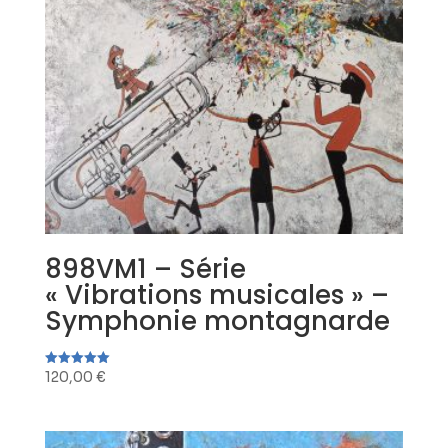
898VM1 – Série
« Vibrations musicales » –
Symphonie montagnarde
120,00
€
Note
5.00
sur 5